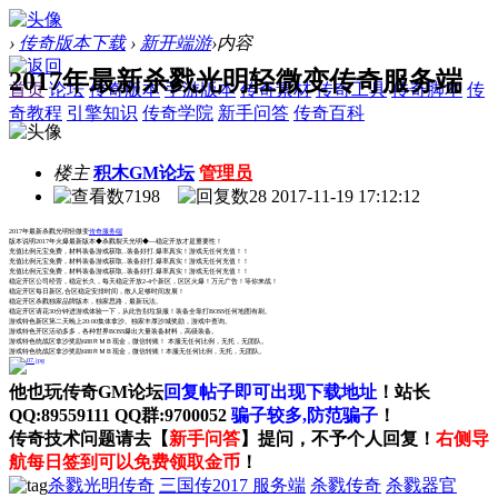
›
传奇版本下载
›
新开端游
›
内容
2017年最新杀戮光明轻微变传奇服务端
首页
论坛
传奇版本
手游版本
传奇素材
传奇工具
传奇脚本
传
奇教程
引擎知识
传奇学院
新手问答
传奇百科
楼主
积木GM论坛
管理员
7198
28
2017-11-19 17:12:12
2017年最新杀戮光明轻微变
传奇服务端
版本说明2017年火爆最新版本◆杀戮裂天光明◆---稳定开放才是重要性！
充值比例元宝免费，材料装备游戏获取..装备好打.爆率真实！游戏无任何充值！！
充值比例元宝免费，材料装备游戏获取..装备好打.爆率真实！游戏无任何充值！！
充值比例元宝免费，材料装备游戏获取..装备好打.爆率真实！游戏无任何充值！！
稳定开区公司经营，稳定长久，每天稳定开放2-4个新区，区区火爆！万元广告！等你来战！
稳定开区每日新区,合区稳定安排时间，散人足够时间发展！
稳定开区杀戮独家品牌版本，独家思路，最新玩法。
稳定开区请花30分钟进游戏体验一下，从此告别垃圾服！装备全靠打BOSS任何地图有刷。
游戏特色新区第二天晚上20:00集体拿沙。独家丰厚沙城奖励，游戏中查询。
游戏特色开区活动多多，各种世界BOSS爆出大量装备材料，高级装备。
游戏特色统战区拿沙奖励688ＲＭＢ现金，微信转账！ 本服无任何比例，无托，无团队。
游戏特色统战区拿沙奖励688ＲＭＢ现金，微信转账！本服无任何比例，无托，无团队。
他也玩传奇GM论坛
回复帖子即可出现下载地址
！站长
QQ:89559111 QQ群:9700052
骗子较多,防范骗子
！
传奇技术问题请去【
新手问答
】提问，不予个人回复！
右侧导
航每日签到可以免费领取金币
！
杀戮光明传奇
三国传2017 服务端
杀戮传奇
杀戮器官