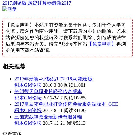
2017剧场版
房贷计算器最新2017
【免责声明】本站所有资源采集于网络，仅用于个人学习
交流，请勿作为商业用途，请下载后24小时内删除。若本
站资源侵犯您的权益请及时联系我们删除，如造成的法律
后果均与本站无关。请立即阅读本网站
【免责申明】
再浏
览使用下载本站资源。
相关推荐
2017年最新--小极品1.77+18点 绝密版
积木GM论坛
2016-3-30
阅读11081
光明裂天单职业超轻变传奇版本
积木GM论坛
2017-3-17
阅读10885
2017星辰变单职业打金传奇免费服务端版本_GEE
积木GM论坛
2017-8-11
阅读34129
三国志战神微变最新传奇服务端
积木GM论坛
2017-12-21
阅读5213
查看更多