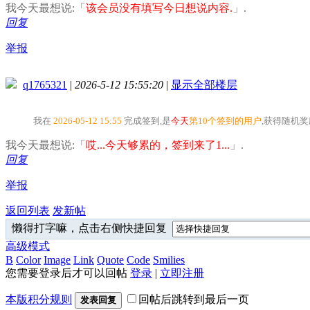
我今天最想说:「
该会员没有填写今日想说内容.
」.
回复
举报
q1765321
|
2026-5-12 15:55:20
|
显示全部楼层
我在
2026-05-12 15:55
完成签到,是
今天
第10个签到的用户
,获得随机
我今天最想说:「
哎...今天够累的，签到来了1...
」.
回复
举报
返回列表
发新帖
懒得打字嘛，点击右侧快捷回复
高级模式
B
Color
Image
Link
Quote
Code
Smilies
您需要登录后才可以回帖
登录
|
立即注册
本版积分规则
回帖后跳转到最后一页
发表回复