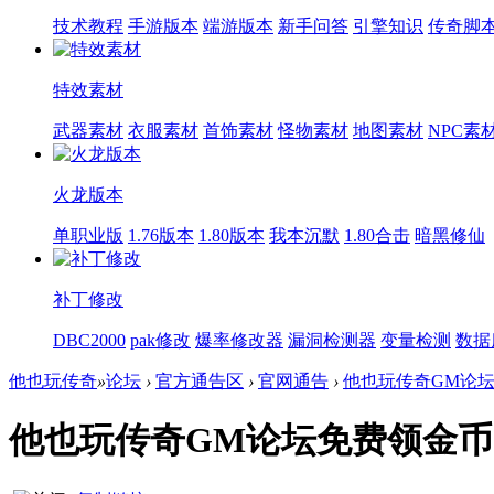
技术教程
手游版本
端游版本
新手问答
引擎知识
传奇脚
特效素材
武器素材
衣服素材
首饰素材
怪物素材
地图素材
NPC素
火龙版本
单职业版
1.76版本
1.80版本
我本沉默
1.80合击
暗黑修仙
补丁修改
DBC2000
pak修改
爆率修改器
漏洞检测器
变量检测
数据
他也玩传奇
»
论坛
›
官方通告区
›
官网通告
›
他也玩传奇GM论坛免
他也玩传奇GM论坛免费领金币2