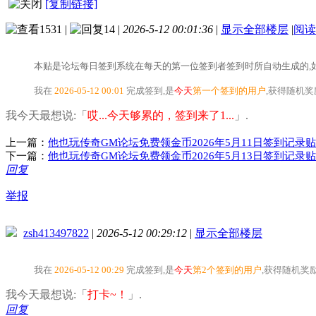
[复制链接]
1531
|
14
|
2026-5-12 00:01:36
|
显示全部楼层
|
阅读
本贴是论坛每日签到系统在每天的第一位签到者签到时所自动生成的,如
我在
2026-05-12 00:01
完成签到,是
今天
第一个签到的用户
,获得随机
我今天最想说:「
哎...今天够累的，签到来了1...
」.
上一篇：
他也玩传奇GM论坛免费领金币2026年5月11日签到记录贴
下一篇：
他也玩传奇GM论坛免费领金币2026年5月13日签到记录贴
回复
举报
zsh413497822
|
2026-5-12 00:29:12
|
显示全部楼层
我在
2026-05-12 00:29
完成签到,是
今天
第2个签到的用户
,获得随机奖
我今天最想说:「
打卡~！
」.
回复