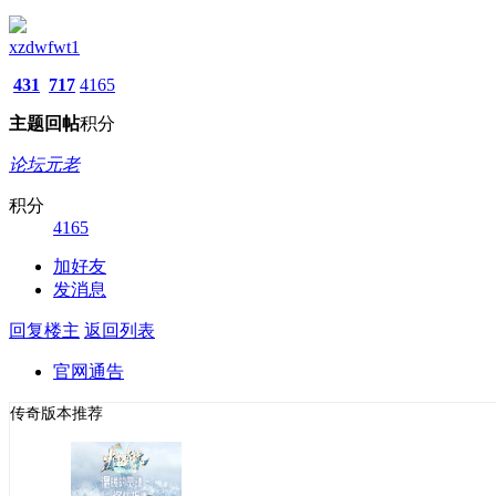
xzdwfwt1
431
717
4165
主题
回帖
积分
论坛元老
积分
4165
加好友
发消息
回复楼主
返回列表
官网通告
传奇版本推荐