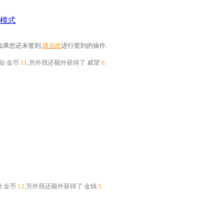
模式
果您还未签到,
请点此
进行签到的操作.
奖励
金币
11
,另外我还额外获得了
威望
6
.
励
金币
12
,另外我还额外获得了
金钱
5