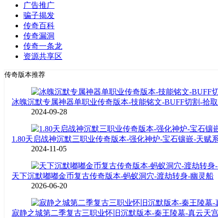
广告推广
骗子揭发
传奇百科
传奇漏洞
传奇一条龙
资源共享区
传奇版本推荐
冰魄沉默专属神器单职业传奇版本-技能铭文-BUFF切割-拾
2024-09-28
1.80天启战神沉默三职业传奇版本-强化神炉-宝石镶嵌-天赋
2024-11-05
天下沉默嘟嘟金币复古传奇版本-蚂蚁洞穴-渡劫转身-幽灵船
2026-06-20
寂静之城第二季复古三职业怀旧沉默版本-秦王陵墓-真云天