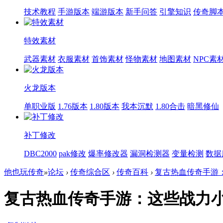
技术教程
手游版本
端游版本
新手问答
引擎知识
传奇脚
特效素材
武器素材
衣服素材
首饰素材
怪物素材
地图素材
NPC素
火龙版本
单职业版
1.76版本
1.80版本
我本沉默
1.80合击
暗黑修仙
补丁修改
DBC2000
pak修改
爆率修改器
漏洞检测器
变量检测
数据
他也玩传奇
»
论坛
›
传奇综合区
›
传奇百科
›
复古热血传奇手游：
复古热血传奇手游：这些战力