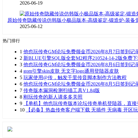
2026-06-19
原始传奇隐藏传说仿韩版小极品版本-高级鉴定-锻造炉-装备
2025-06-12
热门排行
1
他也玩传奇GM论坛免费领金币2026年8月7日签到记
2
新BLUE引擎SQL版全套M2程序210524-14-2版免费
3
他也玩传奇GM论坛免费领金币2026年8月6日签到记
4
gom引擎skin皮肤 无文字logo通用登陆器皮肤
5
玩家使用@传，触发千里传音脚本制作方法教程
6
他也玩传奇GM论坛免费领金币2026年8月5日签到记
7
传奇版本漏洞检测扫描工具V1.84版
8
刚玩传奇的新人请多多关照
9
【单机】他也玩传奇版本论坛传奇单机登陆器，直接
10
【必备】热血传奇客户端下载 无插件 无病毒 开区