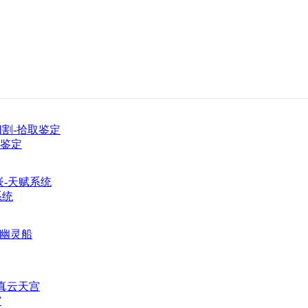
取鉴定
系统
宫