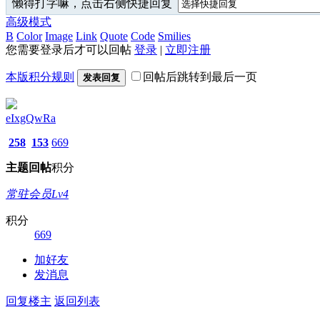
懒得打字嘛，点击右侧快捷回复
高级模式
B
Color
Image
Link
Quote
Code
Smilies
您需要登录后才可以回帖
登录
|
立即注册
本版积分规则
回帖后跳转到最后一页
发表回复
eIxgQwRa
258
153
669
主题
回帖
积分
常驻会员Lv4
积分
669
加好友
发消息
回复楼主
返回列表