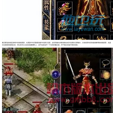
最后要说的就是游戏中的技能更新，在更新中有无数新技能与玩家们见面，这些高输出的新技能会成为玩家的主要输出，从前就算有些装备能够增加技能损害，也是
没法跟新技能相比的。所以把关注点放在隐藏属性上，还不如多提升一下自身的魔法值，对于输出的提升更加实际。