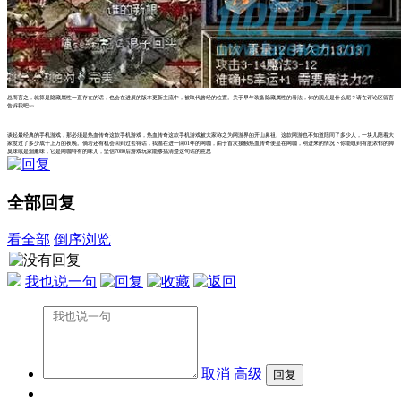
总而言之，就算是隐藏属性一直存在的话，也会在进展的版本更新主流中，被取代曾经的位置。关于早年装备隐藏属性的看法，你的观点是什么呢？请在评论区留言
告诉我吧~~
谈起最经典的手机游戏，那必须是热血传奇这款手机游戏，热血传奇这款手机游戏被大家称之为网游界的开山鼻祖。这款网游也不知道陪同了多少人，一块儿陪着大
家度过了多少成千上万的夜晚。倘若还有机会回到过去得话，我愿在进一回01年的网咖，由于首次接触热血传奇便是在网咖，刚进来的情况下你能嗅到有股浓郁的脚
臭味或是烟薰味，它是网咖特有的味儿，坚信7080后游戏玩家能够搞清楚这句话的意思
全部回复
看全部
倒序浏览
我也说一句
取消
高级