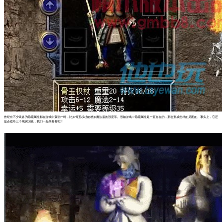
曾经有不少装备的隐藏属性都在游戏中轰动一时，比如骨玉权杖能增加魔法盾的强度等。假如游戏中隐藏属性是一直存在的，那会形成怎样的局面的。事实上，它还
是会败给三个现实因素，我们一起来看看吧！