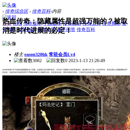
›
传奇综合区
›
传奇百科
›
内容
热血传奇：隐藏属性是超强万能的？被取
首页
论坛
传奇版本
手游版本
传奇素材
传奇工具
传奇脚本
传
消是时代进展的必定！
奇教程
引擎知识
传奇学院
新手问答
传奇百科
楼主
eason320hk
常驻会员Lv4
3082
0
2023-1-13 21:26:49
在传奇游戏中关于装备的隐藏属性这个话题，总是能引起玩家的热议，并且这个话题如今也经常被谈论，新玩家们关于这一点有些争议，有些玩家认为隐藏属性是不
存在的，但是也有些玩家觉得官方早期的攻略书上明确写过的，肯定是存在的。事实到底是怎样的，只有经历过的老玩家才清楚。