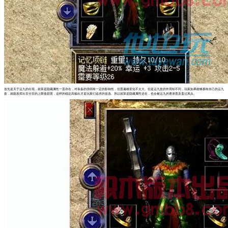
首先是关于运九的出现，就算是隐藏属性一直存在，对装备的强弱有一定的影响性，但普遍都变化不太大。但是运九套的作用却不同，玩家如果能够拥有自己的运九
套，就能发挥出百分百的上限值损害，这样的稳定高输出才是玩家们追求的首选。所以就算是隐藏属性还在，也会被运九的逐渐普及盖过风头。