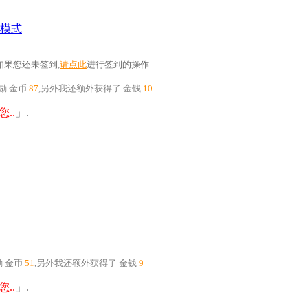
模式
果您还未签到,
请点此
进行签到的操作.
奖励
金币
87
,另外我还额外获得了
金钱
10
.
..
」.
励
金币
51
,另外我还额外获得了
金钱
9
..
」.