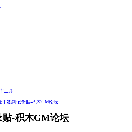
本
材
库工具
金币签到记录贴-积木GM论坛 ...
录贴-积木GM论坛