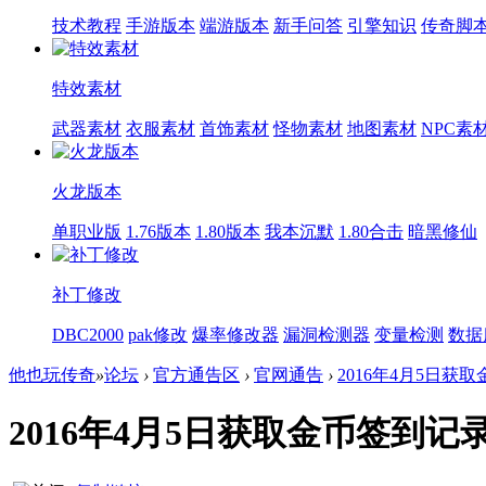
技术教程
手游版本
端游版本
新手问答
引擎知识
传奇脚
特效素材
武器素材
衣服素材
首饰素材
怪物素材
地图素材
NPC素
火龙版本
单职业版
1.76版本
1.80版本
我本沉默
1.80合击
暗黑修仙
补丁修改
DBC2000
pak修改
爆率修改器
漏洞检测器
变量检测
数据
他也玩传奇
»
论坛
›
官方通告区
›
官网通告
›
2016年4月5日获取
2016年4月5日获取金币签到记