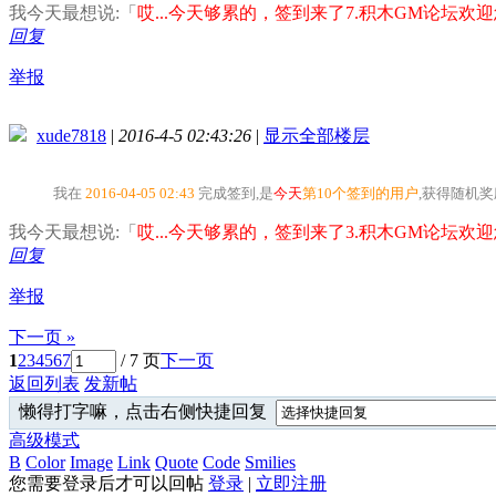
我今天最想说:「
哎...今天够累的，签到来了7.积木GM论坛欢迎您
回复
举报
xude7818
|
2016-4-5 02:43:26
|
显示全部楼层
我在
2016-04-05 02:43
完成签到,是
今天
第10个签到的用户
,获得随机
我今天最想说:「
哎...今天够累的，签到来了3.积木GM论坛欢迎您
回复
举报
下一页 »
1
2
3
4
5
6
7
/ 7 页
下一页
返回列表
发新帖
懒得打字嘛，点击右侧快捷回复
高级模式
B
Color
Image
Link
Quote
Code
Smilies
您需要登录后才可以回帖
登录
|
立即注册