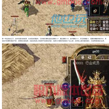
第一件是龙炎之刃，这件武器比较低调，出自雷炎洞版本。它的相关属性是攻击属性5-37，魔法属性3-10，道术属性4-12，并且准确值+2。需要的佩戴等级为50。虽
说各方面属性都还不错，但整体比较低调，但是在热度上却始终不如雷炎武器，玩家们大都把武器放在了这上面，后来加上新武器的诞生，它始终都没能火起来。