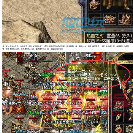
第二把就是热血之刃，这件武器之所以被玩家认可，大部分原因是因为它的外观，颜值很高。整个都是红色，还有“幽冥鬼爪”，看上去就很华丽。并且属性也很不
错，攻击属性为15-55、道术属性为10-23、魔法属性为10-24 ，佩戴等级为100。