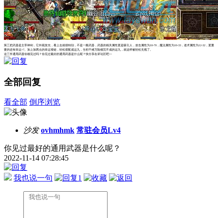
第三把武器是主宰神剑，它外观发光，看上去就很特别，不是一般武器，武器的相关属性更是吸引人，攻击属性为10-70，魔法属性为10-33，道术属性为12-32，更重
要的还有幸运+7。加上加两点的幸运项链，轻松搭配成运九，当初千难万险都完不成的运九，就这样被轻松无视了。
这三件通用武器你都见过吗？你见过最好的通用武器是什么呢？快分享在评论区吧~~
全部回复
看全部
倒序浏览
沙发
ovhmhmk
常驻会员Lv4
你见过最好的通用武器是什么呢？
2022-11-14 07:28:45
我也说一句
1