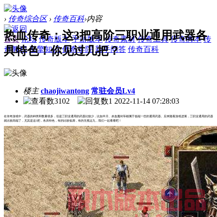
›
传奇综合区
›
传奇百科
›
内容
热血传奇：这3把高阶三职业通用武器各
首页
论坛
传奇版本
手游版本
传奇素材
传奇工具
传奇脚本
传
具特色！你见过几把？
奇教程
引擎知识
传奇学院
新手问答
传奇百科
楼主
chaojiwantong
常驻会员Lv4
3102
1
2022-11-14 07:28:03
在传奇游戏中，武器的种类和数量很多，但是三职业通用的武器比较少，比如半月、赤血魔剑等都属于低端一些的通用武器。后来随着游戏进展，三职业通用的武器
就比较高端了，尤其是这3把，各具特色，有的比较低调，有的无视运九，我们一起看看吧！