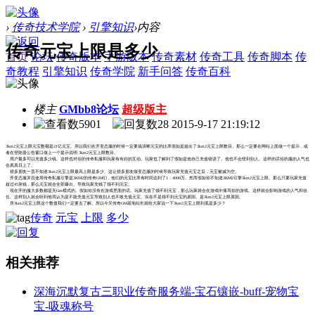
›
传奇技术学院
›
引擎知识
›
内容
传奇元宝上限是多少
首页
论坛
传奇版本
手游版本
传奇素材
传奇工具
传奇脚本
传
奇教程
引擎知识
传奇学院
新手问答
传奇百科
楼主
GMbb8论坛
超级版主
5901
28
2015-9-17 21:19:12
3km2元宝上限元宝数额是21亿元宝。所以我们在开变态服的时候一定要搞清晰元宝的比率假如是超出了3km2元宝上限数目。那么一定要在网站上面做一个提示，或
者在登陆器公告窗口做上一个提示说明 3km2元宝上限数目。
用户最多可以充值多少钱。这样也对你的传奇私服和玩家有有好的互动。玩家也了解到了假如是他自己充值错误了。他也不会怪到别人。这样的话你的服的人气也
会真真日上了。
很多朋友一直不知道3km2元宝上限最高上限是多少。这让很多朋友做变态服的时候导致玩家充值元宝之后，元宝被减为空。
开变态服并且使用传奇私服引擎是3KM2的传奇GM们，他们的元宝比率有时间达到了1：4000万。然而假如你不知道3KM2引擎3km2元宝上限。那么只要玩家充值
超过45块钱，那么元宝就会全部爆出。导致玩家充钱了领不到元宝。
现在开的服大多数都是无Gm模式的。假如你没有在游戏里面的话。玩家充值了领不到元宝，那么玩家就会在游戏中痛骂你的游戏。这样就会影响游戏的人气和信
任。这样别人就会听到他骂认为是不能充值元宝导致别人也不敢充值元宝。实在不是领不到元宝的原因。是3km2元宝上限原因。
所3km2元宝上限这个数值我们一定要去了解。所以今天传奇GM基地站长就给大家说一下3km2元宝上限到底是多少？
传奇
元宝
上限
多少
相关推荐
深海沉默复古三职业传奇服务端-宝石镶嵌-buff-宠物宝
宝-吸魂称号