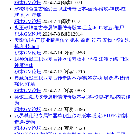
积木GM论坛
2024-7-4
阅读11071
冰橙特色复古轻变三职业传奇版本-坐骑-倍攻-神技-成
就-副本-精炼
积木GM论坛
2024-7-4
阅读9757
鬼王乾坤复古专属神器传奇版本-宝宝-buff-攻速-鞭尸
积木GM论坛
2024-7-8
阅读12914
天影传说6三职业暗黑传奇版本-鉴定-符石-宠物-坐骑-洗
炼-神技-buff
积木GM论坛
2024-7-14
阅读13658
封神沉默三职业复古神器传奇版本-坐骑-江湖历练-门派-
神魔淬体
积木GM论坛
2024-7-17
阅读12715
典藏沉默三职业复古传奇版本-穿戴鉴定-九层妖塔-技能
强化-狂暴
积木GM论坛
2024-7-21
阅读10873
笑傲江湖武侠专属剧情传奇版本-武学-珍兽-衣柜-内功修
为
积木GM论坛
2024-7-22
阅读13396
八界弑仙纪专属神器单职业传奇版本-鉴定-BUFF-切割-
奇遇-宠物
积木GM论坛
2024-7-24
阅读14520