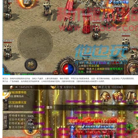
第五点：游戏内玩家能真的达到金，游戏人气越高，土豪玩家就越多。物价才能高，平民打金才能更加得多。这是一套完整的食物链。也是游戏人气高的重要原因。
第六点：广告的铺垫，在内测还没开始的时候，公布的消息就铺天盖地，沉默传奇复古版，沉默传奇目前的火热程度十分高昂。