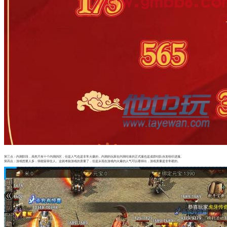
第三点：内测阶段，虽然只有十个内测的区，但是人气也是非常火爆的，内测的玩家在内测结束的正式服也是成群结队自发组织进服。
第四点：游戏想要人多，得能留得住人。这就考验游戏的质量了，但是从现在游戏内火爆的人气可以看得出，游戏质量是非常硬的。