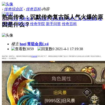
›
传奇综合区
›
传奇百科
›
内容
热血传奇：沉默传奇复古版人气火爆的原
首页
论坛
传奇版本
手游版本
传奇素材
传奇工具
传奇脚本
传
因是什么？
奇教程
引擎知识
传奇学院
新手问答
传奇百科
楼主
hoei
常驻会员Lv4
3059
0
2021-4-1 17:19:38
热血不熄丶传奇不止。沉默传奇天影版本玩法的
打金传奇
已经上线三天了，神机也在游戏之中摸索了这么久 天影沉默为什么有这么多人在玩呢？其实分为很多点，
神机也一一为大家总结。