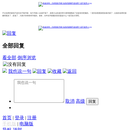
不过名牌武器也不是完全不敢升级，也只升级2-3点就不错了，前面几点的成功率大家掌握熟练了还是有些把握的。一直到后面更新更多新武器了，以前的名牌武器
爆得更多了，贬值了，大家才舍得拿来升级的。老铁，当年你升级最好的武器是什么？留言处分享吧。
全部回复
看全部
倒序浏览
我也说一句
取消
高级
首页
|
登录
|
注册
手机版
|
电脑版
导航
顶部