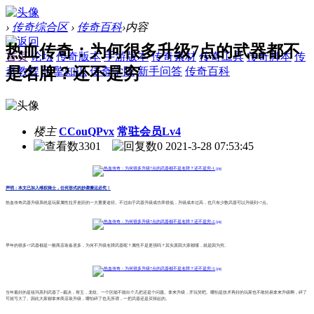
›
传奇综合区
›
传奇百科
›
内容
热血传奇：为何很多升级7点的武器都不
首页
论坛
传奇版本
手游版本
传奇素材
传奇工具
传奇脚本
传
是名牌？还不是穷
奇教程
引擎知识
传奇学院
新手问答
传奇百科
楼主
CCouQPvx
常驻会员Lv4
3301
0
2021-3-28 07:53:45
声明：本文已加入维权骑士，任何形式的抄袭搬运必究！
热血传奇武器升级系统是玩家属性拉开差距的一大重要途径。不过由于武器升级成功率很低，升级成本过高，也只有少数武器可以升级到+7点。
早年的很多+7武器都是一般商店装备居多，为何不升级名牌武器呢？属性不是更强吗？其实原因大家都懂，就是因为穷。
当年最好的是祖玛系列武器了--裁决，骨玉，龙纹。一个区能不能出个几把还是个问题。拿来升级，开玩笑吧。哪怕是技术再好的玩家也不敢轻易拿来升级啊，碎了
可就亏大了。因此大家都拿来商店装升级，哪怕碎了也无所谓，一把武器还是买得起的。