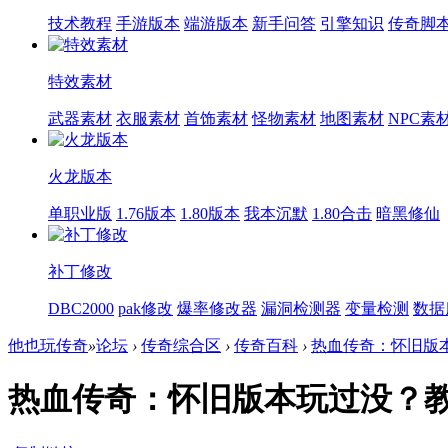
技术教程
手游版本
端游版本
新手问答
引擎知识
传奇脚
特效素材
武器素材
衣服素材
首饰素材
怪物素材
地图素材
NPC素
火龙版本
单职业版
1.76版本
1.80版本
我本沉默
1.80合击
暗黑修仙
补丁修改
DBC2000
pak修改
爆率修改器
漏洞检测器
变量检测
数据
他也玩传奇
»
论坛
›
传奇综合区
›
传奇百科
›
热血传奇：怀旧版本
热血传奇：怀旧版本玩过没？