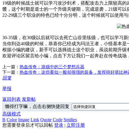
19级的时候战士就可以学习攻沙剑术，搭配攻击力上限较高的
髅，这个时期是道士的一个升级关键期，完成逆袭，21级可以
22-29级三个职业的特色已经十分分明，这个时候就可以使
30-35级，在30级以后就可以去死亡山谷里练级，也可以
当你到达40级的时候，恭喜你已经成为玛法王者，小怪基本是
根据小编的建议，新手可以选择战士这个职业，虽说前期升级
欢迎评论区留言给小编，点击下方让我们一起奔赴在传奇战场
上一篇：
热血传奇：游戏中的三个梦想兵器
下一篇：
热血传奇：这些看似一般却很强的装备，发挥得好堪比神
回复
举报
返回列表
发新帖
懒得打字嘛，点击右侧快捷回复
高级模式
B
Color
Image
Link
Quote
Code
Smilies
您需要登录后才可以回帖
登录
|
立即注册