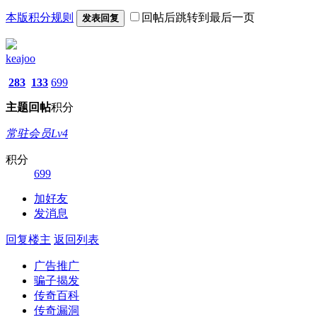
本版积分规则
回帖后跳转到最后一页
发表回复
keajoo
283
133
699
主题
回帖
积分
常驻会员Lv4
积分
699
加好友
发消息
回复楼主
返回列表
广告推广
骗子揭发
传奇百科
传奇漏洞