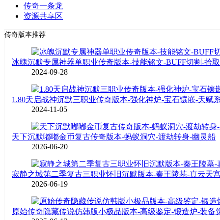
传奇一条龙
资源共享区
传奇版本推荐
冰魄沉默专属神器单职业传奇版本-技能铭文-BUFF切割-拾
2024-09-28
1.80天启战神沉默三职业传奇版本-强化神炉-宝石镶嵌-天赋
2024-11-05
天下沉默嘟嘟金币复古传奇版本-蚂蚁洞穴-渡劫转身-幽灵船
2026-06-20
寂静之城第二季复古三职业怀旧沉默版本-秦王陵墓-真云天
2026-06-19
原始传奇隐藏传说仿韩版小极品版本-高级鉴定-锻造炉-装备