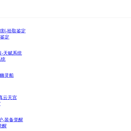
取鉴定
系统
宫
觉醒