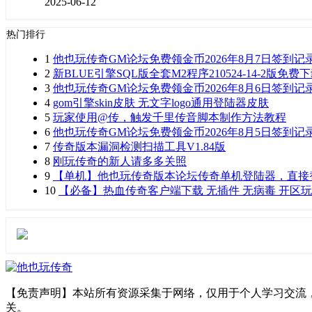
2025-06-12
热门排行
1
他也玩传奇GM论坛免费领金币2026年8月7日签到记
2
新BLUE引擎SQL版全套M2程序210524-14-2版免费
3
他也玩传奇GM论坛免费领金币2026年8月6日签到记
4
gom引擎skin皮肤 无文字logo通用登陆器皮肤
5
玩家使用@传，触发千里传音脚本制作方法教程
6
他也玩传奇GM论坛免费领金币2026年8月5日签到记
7
传奇版本漏洞检测扫描工具V1.84版
8
刚玩传奇的新人请多多关照
9
【单机】他也玩传奇版本论坛传奇单机登陆器，直接
10
【必备】热血传奇客户端下载 无插件 无病毒 开区
【免责声明】本站所有资源采集于网络，仅用于个人学习交流
关。