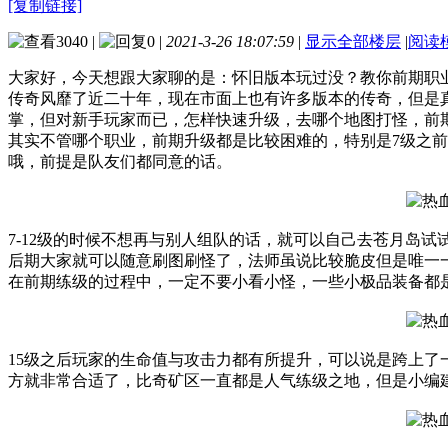
[复制链接]
3040
|
0
|
2021-3-26 18:07:59
|
显示全部楼层
|
阅读
大家好，今天想跟大家聊的是：怀旧版本玩过没？教你前期职
传奇风靡了近二十年，现在市面上也有许多版本的传奇，但是
掌，但对新手玩家而已，怎样快速升级，去哪个地图打怪，前
其实不管哪个职业，前期升级都是比较困难的，特别是7级之
哦，前提是队友们都同意的话。
7-12级的时候不想再与别人组队的话，就可以自己去苍月岛
后期大家就可以随意刷图刷怪了，法师虽说比较脆皮但是唯一
在前期练级的过程中，一定不要小看小怪，一些小极品装备都
15级之后玩家的生命值与攻击力都有所提升，可以说是跨上
方就非常合适了，比奇矿区一直都是人气练级之地，但是小编建