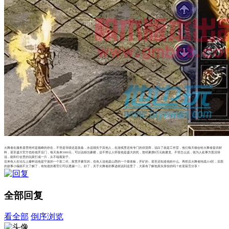
火舞者在服务器里绝对是巅峰的存在，不管是等级还是装备，永远领先于其他人，在游戏里还有专门的供货商，说白了就是工作室，他们每天都会给火舞者提供材
料，甚至盛大官方也给他开后门，每天免单5000元，可以说相当豪横，这不禁让人怀疑他是盛大的托，曾经豪掷8万元购屠龙。不管怎么说，他为人处事方面没得
说，能和行会里的玩家打成一片，从不端着架子。
后来有人在论坛上爆料说他是宁波的一个富二代，家里开豪车的，也有人说他是山西的一个煤老板，开矿的，甚至还知道他姓什么。再然后火舞者转战114区，后面
的故事小编就不太了解了，有知道的看官们可以透漏一二。好了，关于火舞者的事迹就说到这里了，大家有了解他真实身份的吗？欢迎留言分享！
全部回复
看全部
倒序浏览