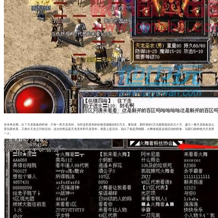
在传奇后期，出了天龙装备的时候，只有一把天龙圣剑，当时这把圣剑的价格直接被抬到5万元，要知道，那时候的5万元能抵现在的几十万。盛大一看天龙装备这么
受玩家欢迎，又推出天龙之印的活动，这次的奖品是天龙圣衣和天龙圣剑，表面上是活动，说白了就是用钱砸，火舞者就是这场活动的胜者，玩家们就称他为天龙第
一人。