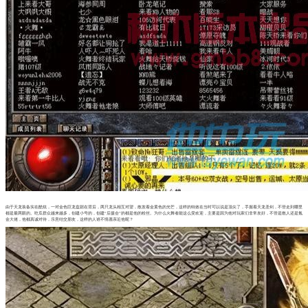
由于天龙装备实在酷炫，一对金色巨龙盘踞在背后，两只龙头相互对望，散发着金黄色的光芒，这样的特效在当时可以说是顶尖了，手握着天龙圣剑，不管走到哪里
都是最两眼的。吃瓜群众越来越多，创建小号的，创建“后援会”的都是他的粉丝。为什么火舞者能这么受欢迎，主要是因为他对玩家们非常友好，不管是散人还是氪
金大佬，他都真诚对待，乐意结交朋友，这样的人谁不情愿亲近他呢？