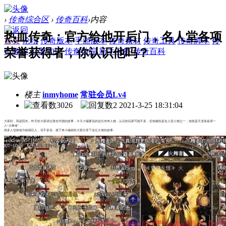
›
传奇综合区
›
传奇百科
›
内容
热血传奇：官方给他开后门，名人堂各项
首页
论坛
传奇版本
手游版本
传奇素材
传奇工具
传奇脚本
传
荣誉获得者，你认识他吗？
奇教程
引擎知识
传奇学院
新手问答
传奇百科
楼主
inmyhome
常驻会员Lv4
3026
2
2021-3-25 18:31:04
大家好，我是院长。昨天给大家讲过唐吉坷德的故事，今天小编要说的这位传奇人物，认识的玩家可能不多，但他确实是名人堂人物之一，他就是天龙装备第一
人“火舞者”，
很多人也称他为练级狂人，话不多说，接下来小编就给大家分享下这位大佬的故事。