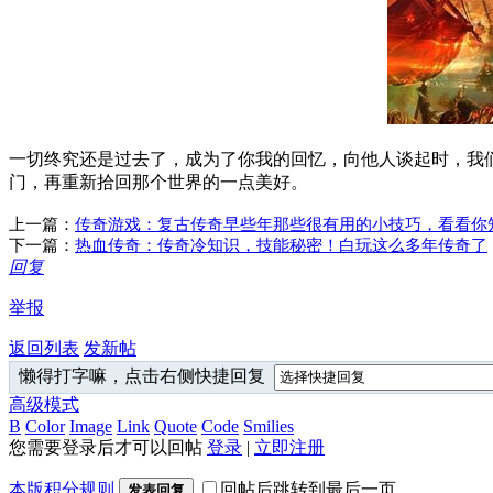
一切终究还是过去了，成为了你我的回忆，向他人谈起时，我
门，再重新拾回那个世界的一点美好。
上一篇：
传奇游戏：复古传奇早些年那些很有用的小技巧，看看你
下一篇：
热血传奇：传奇冷知识，技能秘密！白玩这么多年传奇了
回复
举报
返回列表
发新帖
懒得打字嘛，点击右侧快捷回复
高级模式
B
Color
Image
Link
Quote
Code
Smilies
您需要登录后才可以回帖
登录
|
立即注册
本版积分规则
回帖后跳转到最后一页
发表回复