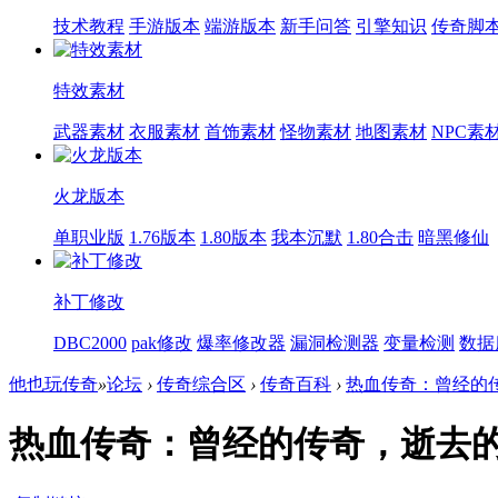
技术教程
手游版本
端游版本
新手问答
引擎知识
传奇脚
特效素材
武器素材
衣服素材
首饰素材
怪物素材
地图素材
NPC素
火龙版本
单职业版
1.76版本
1.80版本
我本沉默
1.80合击
暗黑修仙
补丁修改
DBC2000
pak修改
爆率修改器
漏洞检测器
变量检测
数据
他也玩传奇
»
论坛
›
传奇综合区
›
传奇百科
›
热血传奇：曾经的
热血传奇：曾经的传奇，逝去