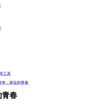
本
材
库工具
传奇，逝去的青春
的青春