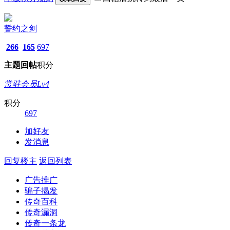
誓约之剑
266
165
697
主题
回帖
积分
常驻会员Lv4
积分
697
加好友
发消息
回复楼主
返回列表
广告推广
骗子揭发
传奇百科
传奇漏洞
传奇一条龙