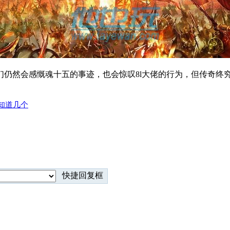
们仍然会感慨魂十五的事迹，也会惊叹8l大佬的行为，但传奇终
知道几个
快捷回复框