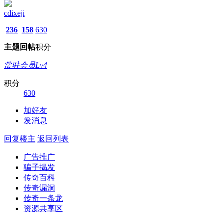
cdixeji
236
158
630
主题
回帖
积分
常驻会员Lv4
积分
630
加好友
发消息
回复楼主
返回列表
广告推广
骗子揭发
传奇百科
传奇漏洞
传奇一条龙
资源共享区