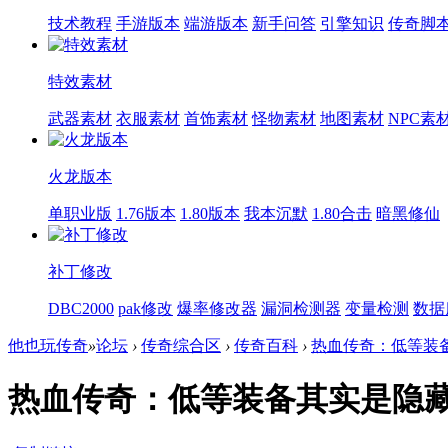
技术教程
手游版本
端游版本
新手问答
引擎知识
传奇脚
特效素材
武器素材
衣服素材
首饰素材
怪物素材
地图素材
NPC素
火龙版本
单职业版
1.76版本
1.80版本
我本沉默
1.80合击
暗黑修仙
补丁修改
DBC2000
pak修改
爆率修改器
漏洞检测器
变量检测
数据
他也玩传奇
»
论坛
›
传奇综合区
›
传奇百科
›
热血传奇：低等装备
热血传奇：低等装备其实是隐