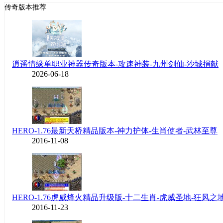
传奇版本推荐
逍遥情缘单职业神器传奇版本-攻速神装-九州剑仙-沙城捐献
2026-06-18
HERO-1.76最新天桥精品版本-神力护体-生肖使者-武林至尊
2016-11-08
HERO-1.76虎威烽火精品升级版-十二生肖-虎威圣地-狂风之
2016-11-23