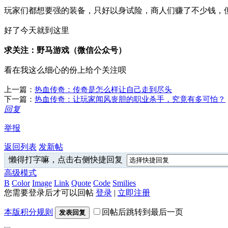
玩家们都想要强的装备，只好以身试险，商人们赚了不少钱，
好了今天就到这里
求关注：野马游戏（微信公众号）
看在我这么细心的份上给个关注呗
上一篇：
热血传奇：传奇是怎么样让自己走到尽头
下一篇：
热血传奇：让玩家闻风丧胆的职业杀手，究竟有多可怕？
回复
举报
返回列表
发新帖
懒得打字嘛，点击右侧快捷回复
高级模式
B
Color
Image
Link
Quote
Code
Smilies
您需要登录后才可以回帖
登录
|
立即注册
本版积分规则
回帖后跳转到最后一页
发表回复