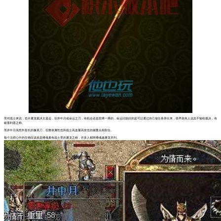
而对战士来说，也许屠龙裁决太遥远，但井中月或命运之刃，有机会还是想搏一搏的，命运比较好的是可以通过自己做任务弄出来，很早就有人说其不输给裁决，有
破盾利器之称。
而井中月虽然外形长的像菜刀，但整体属性也和战士高血量高攻击的侧重点相契合。
每个法师心中的生物应该就是嗜魂素有战士里的屠龙之称，许多人都将嗜魂越屠龙并列。