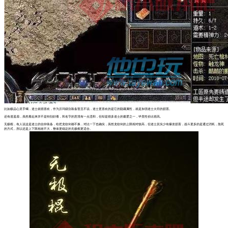
比如极品心灵手镯，道士就很喜欢，作为沃玛级别装备暂且不说，道士更喜欢的是它的隐藏属性，就是加强道士火符的损害。
还有逍遥扇，虽然看起来并不是特别好看，和名字的意境有一点违和，但却是很多道士的最爱之一，毕竟性价比很高。
无极棍，有人说这是道士的信仰装备，给把龙纹剑都不换，对比一下也确实，虽然龙纹剑的上限相对较高，但道士其实少有爆发损害，战斗更多的是通过消耗，熬死
的方式，所以还是上下限相差不大，整体更稳定的无极棍更适合。