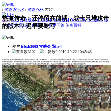
›
传奇综合区
›
传奇百科
›
内容
热血传奇：还停留在前期，战士只堆攻击
首页
论坛
传奇版本
手游版本
传奇素材
传奇工具
传奇脚本
传
的版本？迟早要吃亏
奇教程
引擎知识
传奇学院
新手问答
传奇百科
楼主
tcbxh2008
常驻会员Lv4
3102
0
2019-10-22 10:45:48
传奇这款游戏在03~06年这块时间，可以说是全国上下最为火爆的游戏了。这款游戏凭借轻松易上手的玩法，吸引了一大批的玩家投入到其中，虽然在十几年后的今
天传奇这款游戏和当年的热度比起来有所衰减，但依旧能够在国内网游界当中占据一席之地。在游戏当中，谁强谁弱也是直接由玩家身上的属性来决定的，就例如道
士的道术越高，就代表他的损害越高，而法师则是魔法越高技能攻击越高，战士玩家则更加简单，只看攻击，攻击高则就是强力。