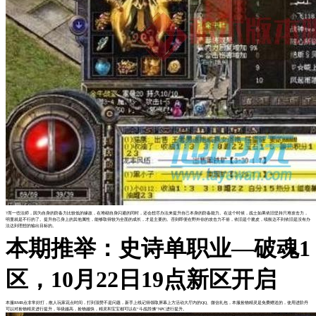
?而一些法师，因为自身的防备力比较低的缘故，在堆砌自身闪避的同时，还会想尽办法来提升自己本身的防备能力。在这个时候，战士如果依旧坚持只堆攻击力，
明显就是不行的了。提升自己身上的其他属性，能够取得较为全面的成长，才是主要的。否则即便在野外你的攻击力不俗，依旧是个脆皮，续航达不到依旧是没有办
法达到理想的输出目标的。
本期推举：史诗单职业—破魂1
区，10月22日19点新区开启
本服RMB点非常好打，散人玩家花点时间，打到顶赞不是问题，新手上线记得领取屏幕上方活动大厅内的QQ、微信礼包，本服捡物精灵是免费赠送的，使用进阶丹
可以对捡物精灵进行提升，等级越高，捡物越快，精灵和宝宝都可以在“斗战胜佛”NPC进行提升。