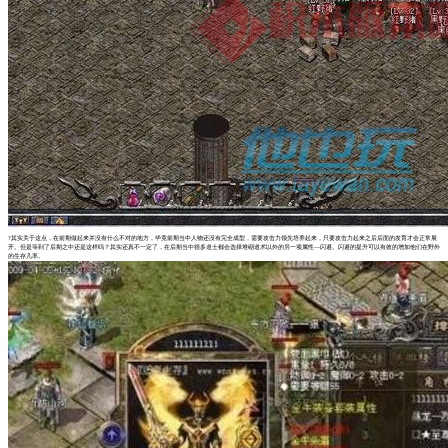
?其实关于这点，在前期做起来并没有什么不对的地方，毕竟前期当中人物还没有完全成型，需要攻击力领先培养起来，只要攻击力起来之后后面的发育才会正常展
开。但是等到了后期之中还是这样吗？其实还真不一定了，在后期当中很多道士都会选择堆砌道术以外的另一项属性—闪避。闪避的提升可以有效的增加他们在野外
的生存几率。