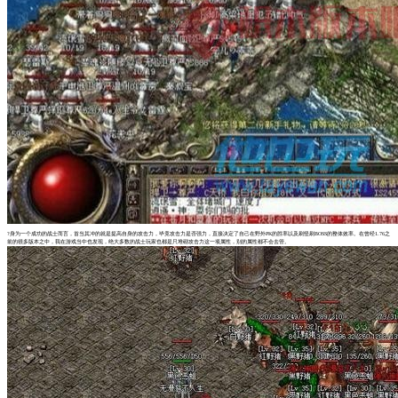
?身为一个成功的战士而言，首当其冲的就是提高自身的攻击力，毕竟攻击力是否强力，直接决定了自己在野外PK的胜率以及刷怪刷BOSS的整体效率。在曾经1.76之
前的很多版本之中，我在游戏当中也发现，绝大多数的战士玩家也都是只堆砌攻击力这一项属性，别的属性都不会去管。