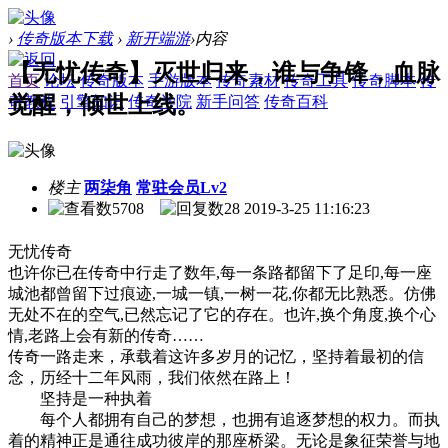
›
传奇版本下载
›
新开端游
›
内容
【无忧传奇】灭世归来，谁与争锋，血脉
首页
论坛
传奇版本
手游版本
传奇素材
传奇工具
传奇脚本
传
觉醒，倾世上线。
奇教程
引擎知识
传奇学院
新手问答
传奇百科
楼主
两柒角
常驻会员Lv2
5708
28
2019-3-25 11:16:23
无忧传奇
也许你已在传奇中行走了数年,每一条路都留下了足印,每一座
城池都曾留下过痕迹,一城一镇,一树一花,你都无比熟悉。仿佛
无处不在的空气,已然忘记了它的存在。也许,换个角度,换个心
情,老路上会有新的传奇……
传奇一路走来，承载着这许多岁月的记忆，坚持着最初的信
念，历经十二年风雨，我们依然在路上！
坚持是一种执着
每个人都拥有自己的梦想，也拥有追逐梦想的权力。而执
着的精神正是通往成功彼岸的那座桥梁。无论是象征荣誉与地