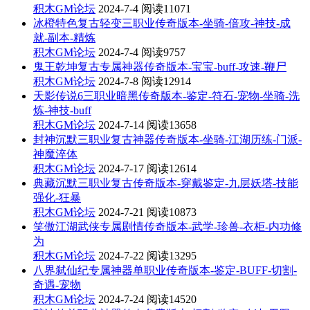
积木GM论坛
2024-7-4
阅读11071
冰橙特色复古轻变三职业传奇版本-坐骑-倍攻-神技-成
就-副本-精炼
积木GM论坛
2024-7-4
阅读9757
鬼王乾坤复古专属神器传奇版本-宝宝-buff-攻速-鞭尸
积木GM论坛
2024-7-8
阅读12914
天影传说6三职业暗黑传奇版本-鉴定-符石-宠物-坐骑-洗
炼-神技-buff
积木GM论坛
2024-7-14
阅读13658
封神沉默三职业复古神器传奇版本-坐骑-江湖历练-门派-
神魔淬体
积木GM论坛
2024-7-17
阅读12614
典藏沉默三职业复古传奇版本-穿戴鉴定-九层妖塔-技能
强化-狂暴
积木GM论坛
2024-7-21
阅读10873
笑傲江湖武侠专属剧情传奇版本-武学-珍兽-衣柜-内功修
为
积木GM论坛
2024-7-22
阅读13295
八界弑仙纪专属神器单职业传奇版本-鉴定-BUFF-切割-
奇遇-宠物
积木GM论坛
2024-7-24
阅读14520