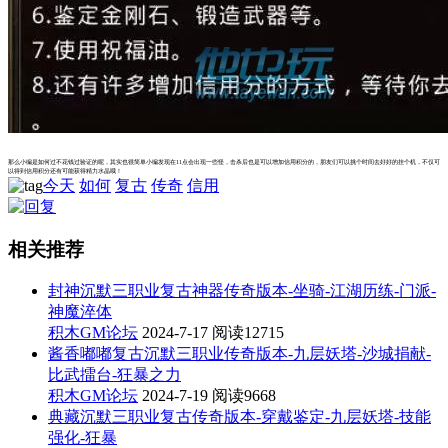
那么小编是如何过不花钱过验证的呢，其实也很简单小编发现在11点会出现一些怪，击杀后也是可以增加信用积分的，朋友们可以挑个时间去好好的挂个机，不仅可
以得到信用积分还有可能获得精力水晶哦！
今天
如何
复古
传奇
信用
相关推荐
封神沉默三职业复古神器传奇版本-坐骑-江湖历练-门派-
神魔淬体
积木GM论坛
2024-7-17
阅读12715
酱香嘟嘟复古沉默三职业传奇版本-九层妖塔-沙城捐献-
比武擂台-狂暴之力
积木GM论坛
2024-7-19
阅读9668
典藏沉默三职业复古传奇版本-穿戴鉴定-九层妖塔-技能
强化-狂暴