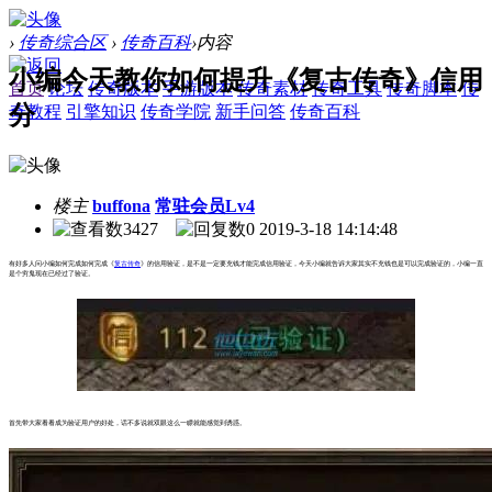
›
传奇综合区
›
传奇百科
›
内容
小编今天教你如何提升《复古传奇》信用
首页
论坛
传奇版本
手游版本
传奇素材
传奇工具
传奇脚本
传
分
奇教程
引擎知识
传奇学院
新手问答
传奇百科
楼主
buffona
常驻会员Lv4
3427
0
2019-3-18 14:14:48
有好多人问小编如何完成如何完成《
复古传奇
》的信用验证，是不是一定要充钱才能完成信用验证，今天小编就告诉大家其实不充钱也是可以完成验证的，小编一直
是个穷鬼现在已经过了验证。
首先带大家看看成为验证用户的好处，话不多说就双眼这么一瞟就能感觉到诱惑。