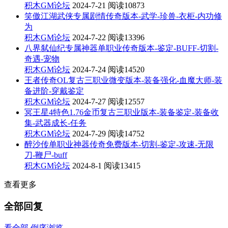
积木GM论坛
2024-7-21
阅读10873
笑傲江湖武侠专属剧情传奇版本-武学-珍兽-衣柜-内功修
为
积木GM论坛
2024-7-22
阅读13396
八界弑仙纪专属神器单职业传奇版本-鉴定-BUFF-切割-
奇遇-宠物
积木GM论坛
2024-7-24
阅读14520
王者传奇OL复古三职业微变版本-装备强化-血魔大师-装
备进阶-穿戴鉴定
积木GM论坛
2024-7-27
阅读12557
冥王星4特色1.76金币复古三职业版本-装备鉴定-装备收
集-武器成长-任务
积木GM论坛
2024-7-29
阅读14752
醉沙传单职业神器传奇免费版本-切割-鉴定-攻速-无限
刀-鞭尸-buff
积木GM论坛
2024-8-1
阅读13415
查看更多
全部回复
看全部
倒序浏览