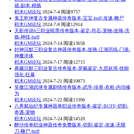
就-副本-精炼
积木GM论坛
2024-7-4
阅读9757
鬼王乾坤复古专属神器传奇版本-宝宝-buff-攻速-鞭尸
积木GM论坛
2024-7-8
阅读12914
天影传说6三职业暗黑传奇版本-鉴定-符石-宠物-坐骑-洗
炼-神技-buff
积木GM论坛
2024-7-14
阅读13658
封神沉默三职业复古神器传奇版本-坐骑-江湖历练-门派-
神魔淬体
积木GM论坛
2024-7-17
阅读12715
典藏沉默三职业复古传奇版本-穿戴鉴定-九层妖塔-技能
强化-狂暴
积木GM论坛
2024-7-21
阅读10873
笑傲江湖武侠专属剧情传奇版本-武学-珍兽-衣柜-内功修
为
积木GM论坛
2024-7-22
阅读13396
八界弑仙纪专属神器单职业传奇版本-鉴定-BUFF-切割-
奇遇-宠物
积木GM论坛
2024-7-24
阅读14520
醉沙传单职业神器传奇免费版本-切割-鉴定-攻速-无限
刀-鞭尸-buff