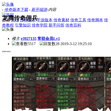
›
传奇版本下载
›
新开端游
›
内容
龙腾传奇佣兵
首页
论坛
传奇版本
手游版本
传奇素材
传奇工具
传奇脚本
传
奇教程
引擎知识
传奇学院
新手问答
传奇百科
楼主
e3927135
常驻会员Lv1
5517
28
2019-3-12 19:25:10
龙腾传奇佣兵