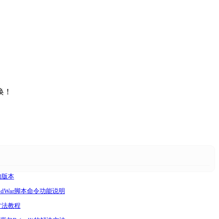
唤！
的版本
ldWar脚本命令功能说明
方法教程