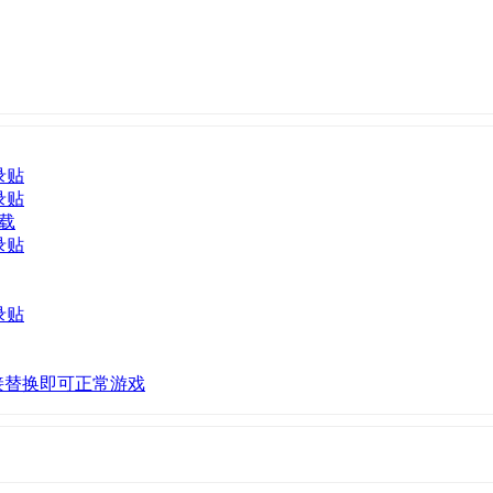
录贴
录贴
下载
录贴
录贴
接替换即可正常游戏