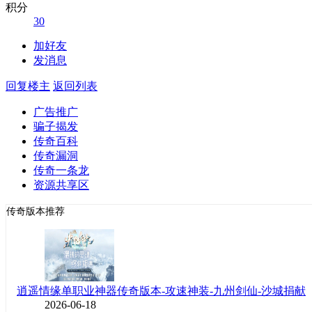
积分
30
加好友
发消息
回复楼主
返回列表
广告推广
骗子揭发
传奇百科
传奇漏洞
传奇一条龙
资源共享区
传奇版本推荐
逍遥情缘单职业神器传奇版本-攻速神装-九州剑仙-沙城捐献
2026-06-18