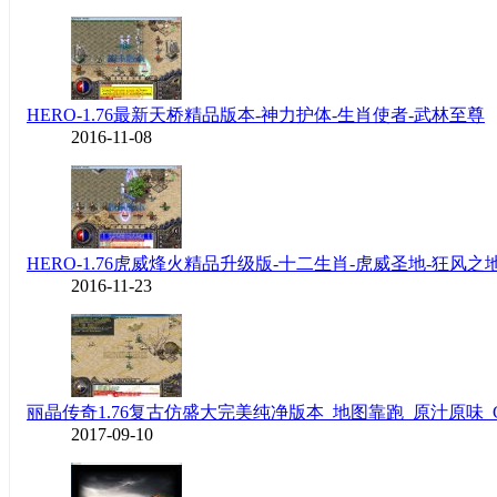
HERO-1.76最新天桥精品版本-神力护体-生肖使者-武林至尊
2016-11-08
HERO-1.76虎威烽火精品升级版-十二生肖-虎威圣地-狂风之
2016-11-23
丽晶传奇1.76复古仿盛大完美纯净版本_地图靠跑_原汁原味_
2017-09-10