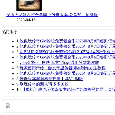
灵域火龙复古打金单职业传奇版本-公益50元顶赞服
2023-04-16
热门排行
1
他也玩传奇GM论坛免费领金币2026年8月8日签到记
2
他也玩传奇GM论坛免费领金币2026年8月7日签到记
3
新BLUE引擎SQL版全套M2程序210524-14-2版免费
4
他也玩传奇GM论坛免费领金币2026年8月6日签到记
5
gom引擎skin皮肤 无文字logo通用登陆器皮肤
6
玩家使用@传，触发千里传音脚本制作方法教程
7
他也玩传奇GM论坛免费领金币2026年8月5日签到记
8
传奇版本漏洞检测扫描工具V1.84版
9
刚玩传奇的新人请多多关照
10
【单机】他也玩传奇版本论坛传奇单机登陆器，直