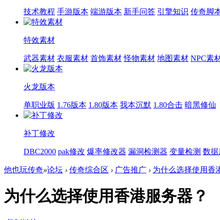
技术教程
手游版本
端游版本
新手问答
引擎知识
传奇脚
特效素材
武器素材
衣服素材
首饰素材
怪物素材
地图素材
NPC素
火龙版本
单职业版
1.76版本
1.80版本
我本沉默
1.80合击
暗黑修仙
补丁修改
DBC2000
pak修改
爆率修改器
漏洞检测器
变量检测
数据
他也玩传奇
»
论坛
›
传奇综合区
›
广告推广
›
为什么选择使用香
为什么选择使用香港服务器？