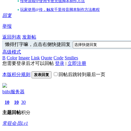
•
传奇游戏中使用卡密充值脚本制作方法
•
玩家使用@传，触发千里传音脚本制作方法教程
回复
举报
返回列表
发新帖
懒得打字嘛，点击右侧快捷回复
高级模式
B
Color
Image
Link
Quote
Code
Smilies
您需要登录后才可以回帖
登录
|
立即注册
本版积分规则
回帖后跳转到最后一页
发表回复
biibi服务器
10
10
30
主题
回帖
积分
常驻会员Lv1