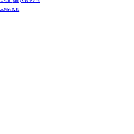
R:(null)的解决方法
本制作教程