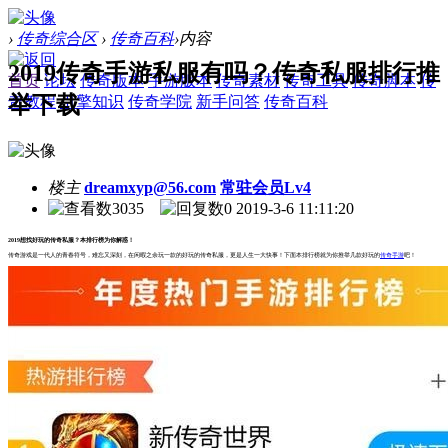
›
传奇综合区
›
传奇百科
›
内容
2019传奇手游私服有吗？传奇私服排行推
首页
论坛
传奇版本
手游版本
传奇素材
传奇工具
传奇脚本
传
举下载
奇教程
引擎知识
传奇学院
新手问答
传奇百科
楼主
dreamxyp@56.com
常驻会员Lv4
3035
0
2019-3-6 11:11:20
2019想找好玩的传奇私服？本排行榜为你解惑！
传奇游戏是一代人的青春符号，难忘又深刻，在闲暇之余玩一款的好玩的传奇私服，更是人生一大快事！下面本排行榜就为你推举几款好玩的
传奇手游
吧！