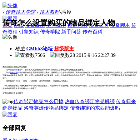
›
传奇技术学院
›
技术教程
›
内容
传奇怎么设置购买的物品绑定人物
首页
论坛
传奇版本
手游版本
传奇素材
传奇工具
传奇脚本
传
奇教程
引擎知识
传奇学院
新手问答
传奇百科
楼主
GMbb8论坛
超级版主
7506
28
2015-9-16 22:27:39
教您设置购买的物品绑定角色
在今天的
传奇教程
中，我将教大家如何设置传奇游戏中商铺购买后的物品绑定角色或者是账号。
许多
传奇版本
中有的特殊物品是需要设定绑定玩家的，这样可以防止游戏出现漏洞，因为有的传奇版本一些商铺特殊物品是无限制的使用次数，如果不设定绑定
玩家角色或者是账号的话，那么就可以交易给其它的玩家使用，这样这个物品就没有他存在的价值了，我们如何来解决这一问题呢？下面我们来看今天的教程,教程
如下:
首先我们打开M2-----查看----列表信息----其它功能列表----商铺物品列表(新)
我们看到图中的右下角红框部分有个购买物品的设置，下拉菜单中有绑定角色、绑定账号这两个选项，在我们添加物品到商铺中的时候，我们在这里选择一下绑定
角色或者是绑定账号就能解决这一问题了。
设置好以后点击保存即可
传奇绑定物品怎么扔掉
热血传奇绑定物品解绑
传奇归来
绑定物品
洛奇英雄传物品绑定
传奇绑定的东西能爆吗
全部回复