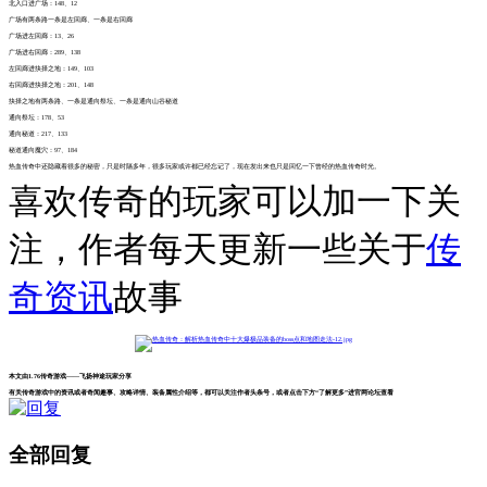
北入口进广场：148、12
广场有两条路一条是左回廊、一条是右回廊
广场进左回廊：13、26
广场进右回廊：289、138
左回廊进抉择之地：149、103
右回廊进抉择之地：201、148
抉择之地有两条路、一条是通向祭坛、一条是通向山谷秘道
通向祭坛：178、53
通向秘道：217、133
秘道通向魔穴：97、184
热血传奇中还隐藏着很多的秘密，只是时隔多年，很多玩家或许都已经忘记了，现在发出来也只是回忆一下曾经的热血传奇时光。
喜欢传奇的玩家可以加一下关
注，作者每天更新一些关于
传
奇资讯
故事
本文由1.76传奇游戏——飞扬神途玩家分享
有关传奇游戏中的资讯或者奇闻趣事、攻略详情、装备属性介绍等，都可以关注作者头条号，或者点击下方“了解更多”进官网论坛查看
全部回复