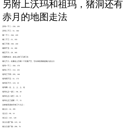
另附上沃玛和祖玛，猪洞还有
赤月的地图走法
沃玛一下二：250、205
沃玛二下三：51、364
猪一下二：364、229
猪二下三：31、193
猪三下四：350、244
猪四下五：16、200
猪五下六：28、345
石墓阵走法：走右上的门三进三出
猪七下八：在最右上方刷一个石墓尸王、它出来的洞就是猪八的入口
祖玛一下二：350、170
祖玛二下三：112、231
祖玛三下四：295、146
祖玛四下五：51、173
祖玛五下六：123、10
祖玛阁：左、上、上、上、右
祖玛七之一进二：90、20
祖玛七之二进三：60、9
祖玛七之三进家：77、15
丛林迷宫进赤月有三个入口：
南入口：16、295
北入口：90、14
东入口：321、120
东入口进广场：123、24
南入口进广场：290、76