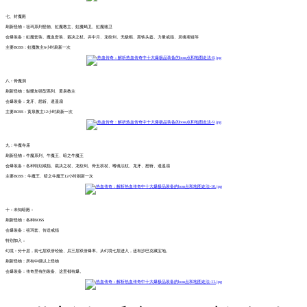
七、封魔殿
刷新怪物：祖玛系列怪物、虹魔教主、虹魔蝎卫、虹魔猪卫
会爆装备：虹魔套装、魔血套装、裁决之杖、井中月、龙纹剑、无极棍、黑铁头盔、力量戒指、灵魂项链等
主要BOSS：虹魔教主6小时刷新一次
八：骨魔洞
刷新怪物：骷髅加强型系列、黄泉教主
会爆装备：龙牙、怒斩、逍遥扇
主要BOSS：黄泉教主12小时刷新一次
九：牛魔寺庙
刷新怪物：牛魔系列、牛魔王、暗之牛魔王
会爆装备：各种特别戒指、裁决之杖、龙纹剑、骨玉权杖、嗜魂法杖、龙牙、怒斩、逍遥扇
主要BOSS：牛魔王、暗之牛魔王12小时刷新一次
十：未知暗殿：
刷新怪物：各种BOSS
会爆装备：祖玛套、传送戒指
特别加入：
幻境：分十层，前七层双倍经验、后三层双倍爆率。从幻境七层进入，还有沙巴克藏宝地。
刷新怪物：所有中级以上怪物
会爆装备：传奇里有的装备、这里都有爆。