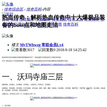
›
传奇综合区
›
传奇百科
›
内容
热血传奇：解析热血传奇中十大爆极品装
首页
论坛
传奇版本
手游版本
传奇素材
传奇工具
传奇脚本
传
备的boss点和地图走法
奇教程
引擎知识
传奇学院
新手问答
传奇百科
楼主
MyTWbwzg
常驻会员Lv4
3017
0
2018-9-18 14:25:42
热血传奇中的许多秘密已经被玩家挖掘的差不多了，相信这篇打宝圣地也有不少玩家已经知道。
不过一路走来这十几年的风风雨雨，不知道还有多少传奇玩家还记得当年你曾在哪些地方彻夜通宵打装备。
一、沃玛寺庙三层
刷新怪物：沃玛战士、沃玛战将、沃玛勇士、火焰沃玛、沃玛侍卫、沃玛教主
会爆装备：传送戒指、记忆戒指、红宝石戒指、记忆头盔、炼狱、银蛇、魔杖、祝福油、生命项链、记忆项链、幽灵手套、三眼手镯、
死神
手套、龙之戒指、铂金戒
指、狂风戒指、沃玛号角、各职业高级书。
主要BOSS：沃玛侍卫3小时一只、沃玛教主6小时一只。
二、死亡棺材