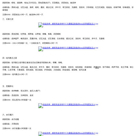
刷新怪物：蜈蚣、跳跳蜂、钳虫(又叫坦克)、黑色恶蛆(轮子)、巨型蠕虫、邪恶钳虫、触龙神
会爆装备：黑铁头盔、记忆头盔、炼狱、银蛇、魔杖、裁决之杖、井中月、骨玉权杖、无极棍、龙纹剑、天珠项链、红宝石戒指、祝福油、祈祷手镯、祈祷戒指、祈
祷项链
主要BOSS：邪恶钳虫2小时一只、触龙神6小时一只
三、石墓七层
刷新怪物：黑色恶蛆、红野猪、黑野猪、白野猪、楔蛾、角蝇、邪恶蝎蛇
会爆装备：战神盔甲、幽灵战衣、恶魔长袍、记忆头盔、记忆项链、生命项链、裁决之杖、龙纹剑、骨玉权杖、井中月、无极棍
主要BOSS：小白1小时刷新一次、一次刷好多只、邪恶蝎蛇6小时一只
四：祖玛教主之家
刷新怪物：祖玛教主(祖玛教主被攻击后会召唤祖玛怪物出来)、楔蛾、角蝇。
会爆装备：黑铁头盔、记忆头盔、裁决之杖、井中月、魔杖、骨玉权杖、无极棍、龙纹剑、绿色项链、灵魂项链、恶
魔铃
铛、技巧项链、阎罗手套、龙之手镯、骑士
手镯、心灵手镯、力量戒指、泰坦戒指、复活戒指、护身戒指、火焰戒指、防备戒指、紫碧螺、祖玛头像
主要BOSS：祖玛教主6小时一只
五、恶魔祭坛
刷新怪物：各种蜘蛛、双头系列、血巨人(僵尸)
会爆装备：圣战套装、法神套装、血饮
主要BOSS：双头系列6小时刷新一次
六、赤月魔穴
刷新怪物：赤月老魔
会爆装备：天尊套装
主要BOSS：赤月老魔6小时刷新一次