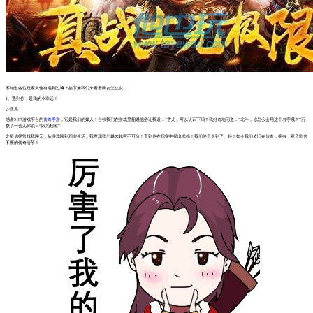
不知道各位玩家大佬有遇到过嘛？接下来我们来看看网友怎么说。
1、遇到你，是我的小幸运！
@雪儿
感谢9187游戏平台的
传奇手游
，它是我们的媒人！当初我们在游戏里相遇他搭讪我道：“雪儿，可以认识下吗？我好奇地问道：“北斗，你怎么会用这个名字哦？”沉
默了一会儿你说：“因为想家”。
之后你经常找我聊天，从游戏聊到现实生活，我发现我们越来越密不可分！直到你在现实中提出求婚！我们终于走到了一起！如今我们依旧在传奇，拥有一辈子割舍
不断的传奇情节！