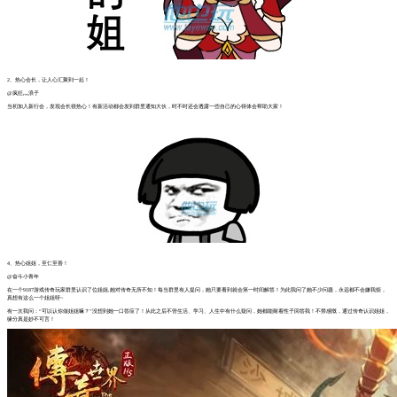
2、热心会长，让人心汇聚到一起！
@疯狂灬浪子
当初加入新行会，发现会长很热心！有新活动都会发到群里通知大伙，时不时还会透露一些自己的心得体会帮助大家！
4、热心姐姐，至仁至善！
@奋斗小青年
在一个9187游戏传奇玩家群里认识了位姐姐,她对传奇无所不知！每当群里有人提问，她只要看到就会第一时间解答！为此我问了她不少问题，永远都不会嫌我烦，
真想有这么一个姐姐呀~
有一次我问：“可以认你做姐姐嘛？”没想到她一口答应了！从此之后不管生活、学习、人生中有什么疑问，她都能耐着性子回答我！不禁感慨，通过传奇认识姐姐，
缘分真是妙不可言！