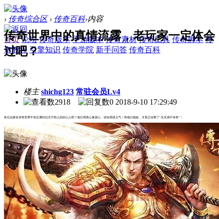
›
传奇综合区
›
传奇百科
›
内容
传奇世界中的真情流露，老玩家一定体会
首页
论坛
传奇版本
手游版本
传奇素材
传奇工具
传奇脚本
传
过吧？
奇教程
引擎知识
传奇学院
新手问答
传奇百科
楼主
shichg123
常驻会员Lv4
2918
0
2018-9-10 17:29:49
各位玩家在传奇世界中肯定遇到过乐于助人的好心人吧？他们用真心换真心，讲信用讲义气！和他们相处，才真正诠释了“无兄弟不传奇”！