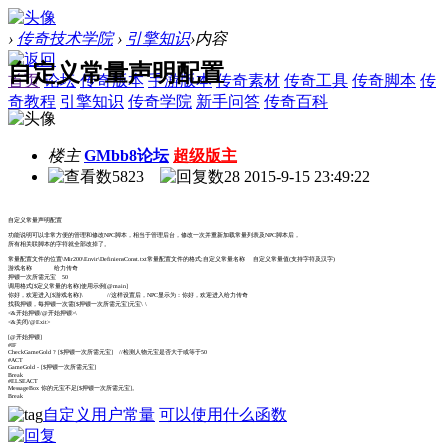
›
传奇技术学院
›
引擎知识
›
内容
自定义常量声明配置
首页
论坛
传奇版本
手游版本
传奇素材
传奇工具
传奇脚本
传
奇教程
引擎知识
传奇学院
新手问答
传奇百科
楼主
GMbb8论坛
超级版主
5823
28
2015-9-15 23:49:22
自定义常量声明配置
功能说明可以非常方便的管理和修改NPC脚本，相当于管理后台，修改一次并重新加载常量列表及NPC脚本后，
所有相关联脚本的字符就全部改掉了。
常量配置文件的位置\Mir200\Envir\DefiniensConst.txt常量配置文件的格式;自定义常量名称 自定义常量值(支持字符及汉字)
游戏名称 给力传奇
押镖一次所需元宝 50
调用格式[$定义常量的名称]使用示例[@main]
你好，欢迎进入[$游戏名称]\ //这样设置后，NPC显示为：你好，欢迎进入给力传奇
找我押镖，每押镖一次需[$押镖一次所需元宝]元宝\ \
<&开始押镖/@开始押镖>\
<&关闭/@Exit>
[@开始押镖]
#IF
CheckGameGold ? [$押镖一次所需元宝] //检测人物元宝是否大于或等于50
#ACT
GameGold - [$押镖一次所需元宝]
Break
#ELSEACT
MessageBox 你的元宝不足[$押镖一次所需元宝]。
Break
自定义用户常量
可以使用什么函数